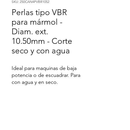
SKU: 250CAN4PVBR1052
Perlas tipo VBR
para mármol -
Diam. ext.
10.50mm - Corte
seco y con agua
Ideal para maquinas de baja
potencia o de escuadrar. Para
con agua y en seco.
CONDICIONES DE ENTREGA
Los precios ofertados son mas IVA y
POLITICA DE DEVOLUCION Y
con entrega DDP (Incoterms 2010) las
REEMBOLSO
instalaciones del cliente dentro de la